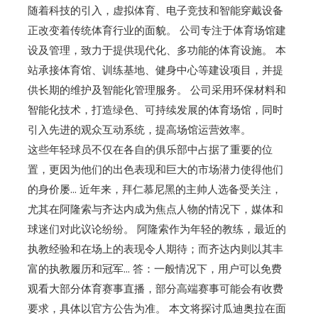
随着科技的引入，虚拟体育、电子竞技和智能穿戴设备
正改变着传统体育行业的面貌。 公司专注于体育场馆建
设及管理，致力于提供现代化、多功能的体育设施。 本
站承接体育馆、训练基地、健身中心等建设项目，并提
供长期的维护及智能化管理服务。 公司采用环保材料和
智能化技术，打造绿色、可持续发展的体育场馆，同时
引入先进的观众互动系统，提高场馆运营效率。
这些年轻球员不仅在各自的俱乐部中占据了重要的位
置，更因为他们的出色表现和巨大的市场潜力使得他们
的身价屡… 近年来，拜仁慕尼黑的主帅人选备受关注，
尤其在阿隆索与齐达内成为焦点人物的情况下，媒体和
球迷们对此议论纷纷。 阿隆索作为年轻的教练，最近的
执教经验和在场上的表现令人期待；而齐达内则以其丰
富的执教履历和冠军… 答：一般情况下，用户可以免费
观看大部分体育赛事直播，部分高端赛事可能会有收费
要求，具体以官方公告为准。 本文将探讨瓜迪奥拉在面