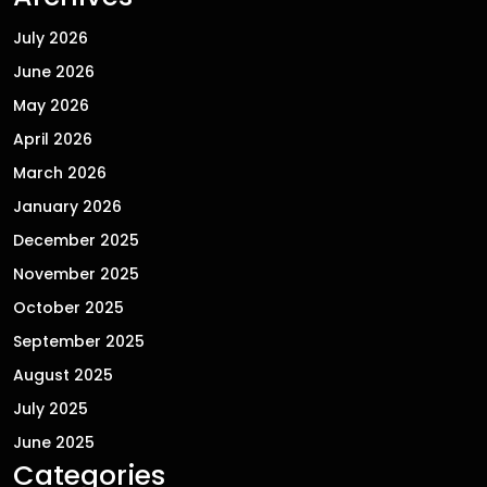
July 2026
June 2026
May 2026
April 2026
March 2026
January 2026
December 2025
November 2025
October 2025
September 2025
August 2025
July 2025
June 2025
Categories