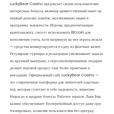
LuckyBear Casino предлагает своим пользователям
интересные бонусы, включая приветственный пакет на
первый депозит, кэшбэк, эксклюзивные акции и
программу лояльности. Игроки, предпочитающие
криптовалюту, смогут использовать Bitcoin для
пополнения счета, хотя напрямую на нее играть нельзя
— средства конвертируются в одну из фиатных валют.
Регулярные турниры и розыгрыши увеличивают шансы
на крупный выигрыш, а персонализированные подарки
делают игровой процесс еще более приятным и
выгодным. Официальный сайт LuckyBear Casino —
это современная платформа для любителей азартных
игр, которая сочетает в себе надежность лицензии
Кюрасао и щедрые бонусы. Рабочее зеркало Лаки Бир
казино обеспечивает бесперебойный доступ даже при
блокировках, позволяя пользователям без преград