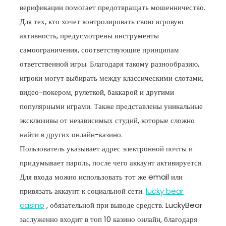
верификации помогает предотвращать мошенничество.
Для тех, кто хочет контролировать свою игровую
активность, предусмотрены инструменты
самоограничения, соответствующие принципам
ответственной игры. Благодаря такому разнообразию,
игроки могут выбирать между классическими слотами,
видео-покером, рулеткой, баккарой и другими
популярными играми. Также представлены уникальные
эксклюзивы от независимых студий, которые сложно
найти в других онлайн-казино.
Пользователь указывает адрес электронной почты и
придумывает пароль, после чего аккаунт активируется.
Для входа можно использовать тот же email или
привязать аккаунт к социальной сети.
lucky bear
casino
, обязательной при выводе средств. LuckyBear
заслуженно входит в топ 10 казино онлайн, благодаря