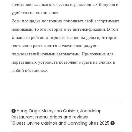
сочетанию высокого качества игр, выгодных бонусов и
удобства использования.
Если площадка постоянно пополняет свой ассортимент
новинками, то это говорит о ее интенсификации. В топ
5 нашего рейтинга игровые казино на деньги, которые
постоянно развиваются и ежедневно радуют
пользователей новыми автоматами. Приложение для
портативных устройств позволяет играть на слотах в
любой обстановке.
Heng Ong’s Malaysian Cuisine, Joondalup
Restaurant menu, prices and reviews
10 Best Online Casinos and Gambling Sites 2025